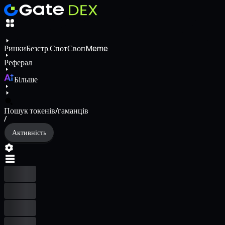
Ринки
Безстр.
Спот
Своп
Meme
Реферал
Більше
Пошук токенів/гаманців
/
Активність