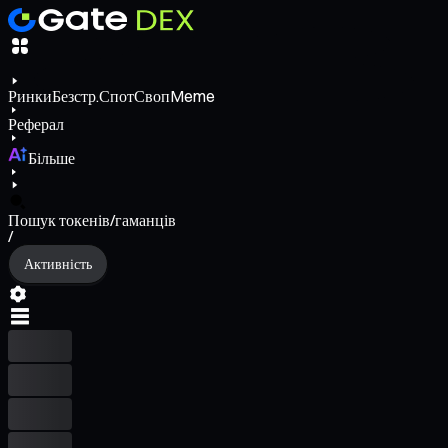
Ринки
Безстр.
Спот
Своп
Meme
Реферал
Більше
Пошук токенів/гаманців
/
Активність