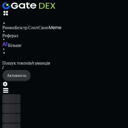
Ринки
Безстр.
Спот
Своп
Meme
Реферал
Більше
Пошук токенів/гаманців
/
Активність