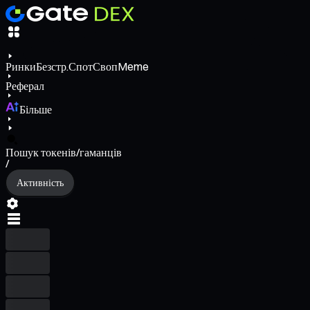
Ринки
Безстр.
Спот
Своп
Meme
Реферал
Більше
Пошук токенів/гаманців
/
Активність