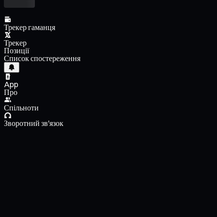
Трекер гаманця
Трекер
Позиції
Список спостереження
App
Про
Спільноти
Зворотний зв'язок