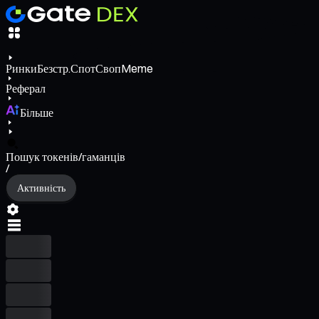
Ринки
Безстр.
Спот
Своп
Meme
Реферал
Більше
Пошук токенів/гаманців
/
Активність