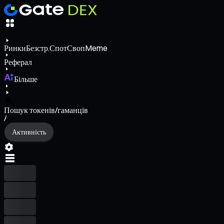
Ринки
Безстр.
Спот
Своп
Meme
Реферал
Більше
Пошук токенів/гаманців
/
Активність