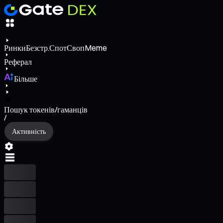
Ринки
Безстр.
Спот
Своп
Meme
Реферал
Більше
Пошук токенів/гаманців
/
Активність