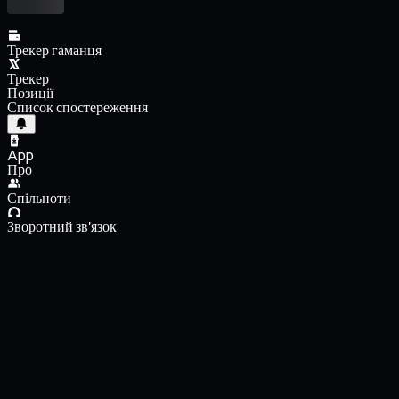
Трекер гаманця
Трекер
Позиції
Список спостереження
App
Про
Спільноти
Зворотний зв'язок