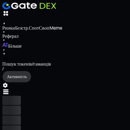
Ринки
Безстр.
Спот
Своп
Meme
Реферал
Більше
Пошук токенів/гаманців
/
Активність