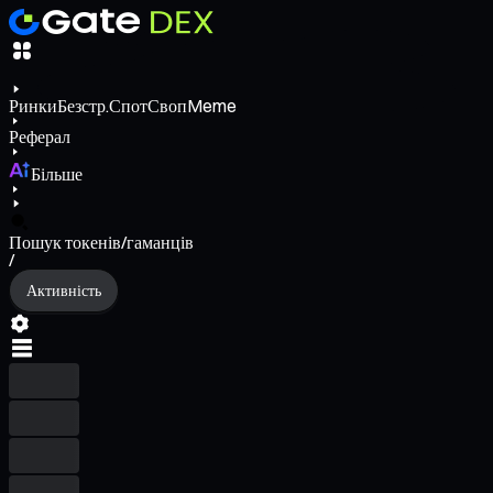
Ринки
Безстр.
Спот
Своп
Meme
Реферал
Більше
Пошук токенів/гаманців
/
Активність