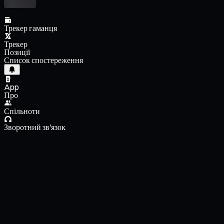
Трекер гаманця
Трекер
Позиції
Список спостереження
App
Про
Спільноти
Зворотний зв'язок