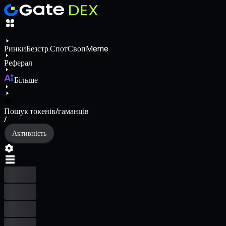
Ринки
Безстр.
Спот
Своп
Meme
Реферал
Більше
Пошук токенів/гаманців
/
Активність