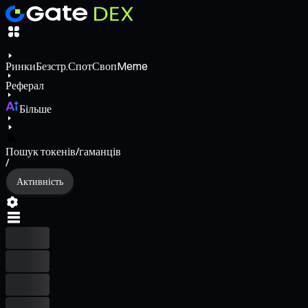
Ринки
Безстр.
Спот
Своп
Meme
Реферал
Більше
Пошук токенів/гаманців
/
Активність