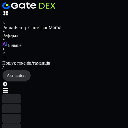
Ринки
Безстр.
Спот
Своп
Meme
Реферал
Більше
Пошук токенів/гаманців
/
Активність