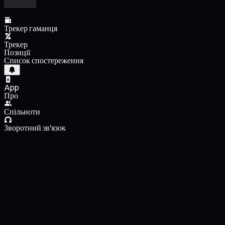
Трекер гаманця
Трекер
Позиції
Список спостереження
App
Про
Спільноти
Зворотний зв'язок