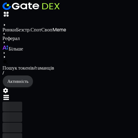
Ринки
Безстр.
Спот
Своп
Meme
Реферал
Більше
Пошук токенів/гаманців
/
Активність