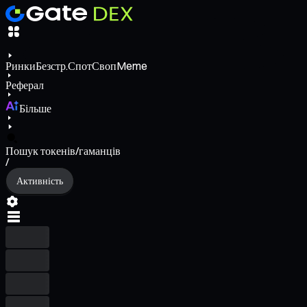
Ринки
Безстр.
Спот
Своп
Meme
Реферал
Більше
Пошук токенів/гаманців
/
Активність