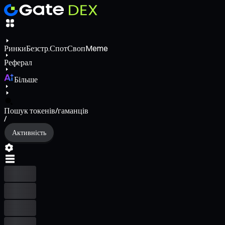
Ринки
Безстр.
Спот
Своп
Meme
Реферал
Більше
Пошук токенів/гаманців
/
Активність