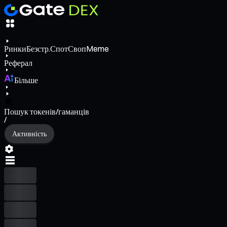
Ринки
Безстр.
Спот
Своп
Meme
Реферал
Більше
Пошук токенів/гаманців
/
Активність