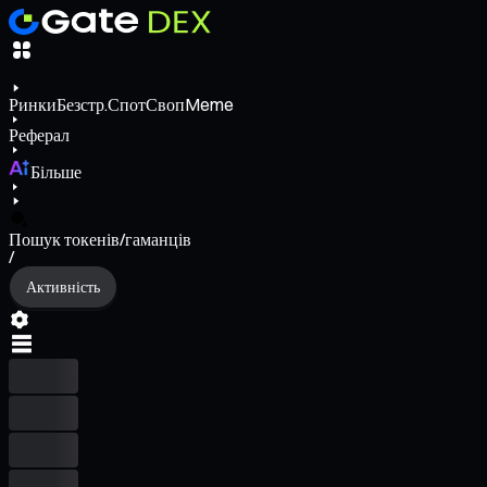
Ринки
Безстр.
Спот
Своп
Meme
Реферал
Більше
Пошук токенів/гаманців
/
Активність