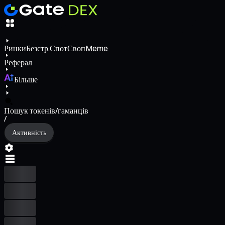
Ринки
Безстр.
Спот
Своп
Meme
Реферал
Більше
Пошук токенів/гаманців
/
Активність