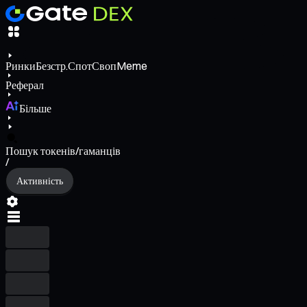
Ринки
Безстр.
Спот
Своп
Meme
Реферал
Більше
Пошук токенів/гаманців
/
Активність