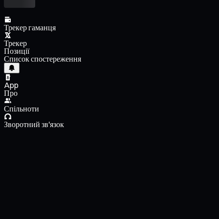
Трекер гаманця
Трекер
Позиції
Список спостереження
App
Про
Спільноти
Зворотний зв'язок