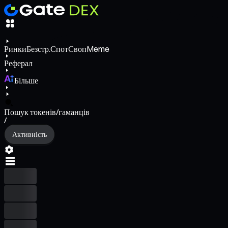
Ринки
Безстр.
Спот
Своп
Meme
Реферал
Більше
Пошук токенів/гаманців
/
Активність