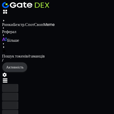
Ринки
Безстр.
Спот
Своп
Meme
Реферал
Більше
Пошук токенів/гаманців
/
Активність