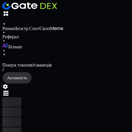
Ринки
Безстр.
Спот
Своп
Meme
Реферал
Більше
Пошук токенів/гаманців
/
Активність