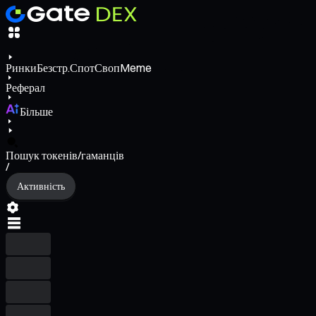
Ринки
Безстр.
Спот
Своп
Meme
Реферал
Більше
Пошук токенів/гаманців
/
Активність