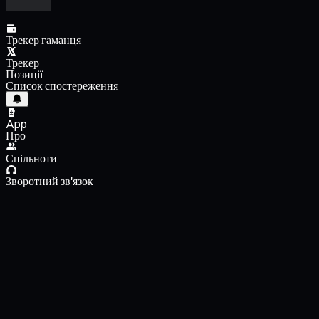
Трекер гаманця
Трекер
Позиції
Список спостереження
App
Про
Спільноти
Зворотний зв'язок