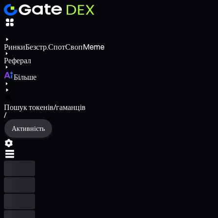
Ринки
Безстр.
Спот
Своп
Meme
Реферал
Більше
Пошук токенів/гаманців
/
Активність