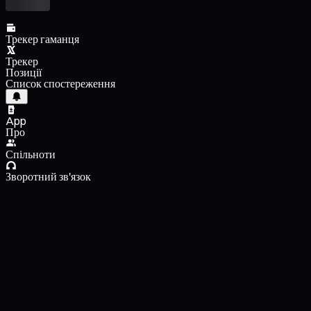
Трекер гаманця
Трекер
Позиції
Список спостереження
App
Про
Спільноти
Зворотний зв'язок