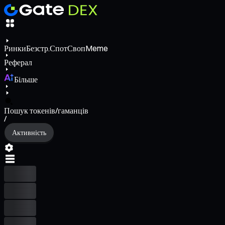
Ринки
Безстр.
Спот
Своп
Meme
Реферал
Більше
Пошук токенів/гаманців
/
Активність