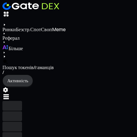
Ринки
Безстр.
Спот
Своп
Meme
Реферал
Більше
Пошук токенів/гаманців
/
Активність