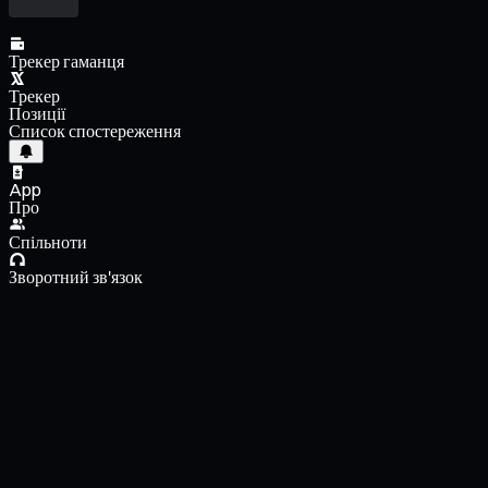
Трекер гаманця
Трекер
Позиції
Список спостереження
App
Про
Спільноти
Зворотний зв'язок