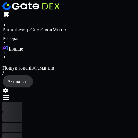
Ринки
Безстр.
Спот
Своп
Meme
Реферал
Більше
Пошук токенів/гаманців
/
Активність