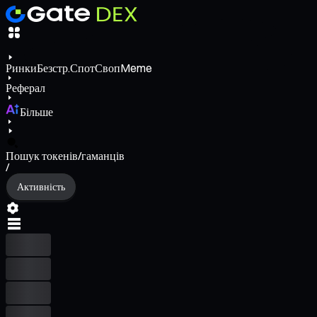
Ринки
Безстр.
Спот
Своп
Meme
Реферал
Більше
Пошук токенів/гаманців
/
Активність