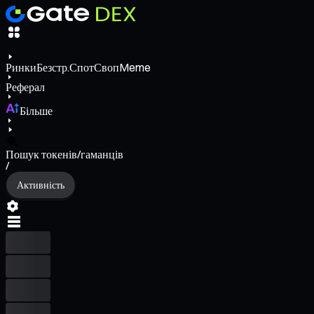
Ринки
Безстр.
Спот
Своп
Meme
Реферал
Більше
Пошук токенів/гаманців
/
Активність