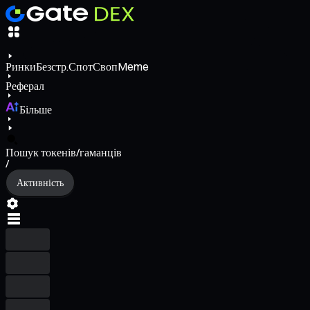
Ринки
Безстр.
Спот
Своп
Meme
Реферал
Більше
Пошук токенів/гаманців
/
Активність