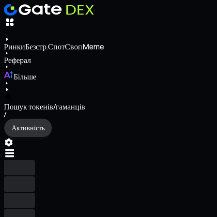
Ринки
Безстр.
Спот
Своп
Meme
Реферал
Більше
Пошук токенів/гаманців
/
Активність