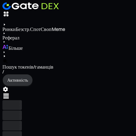
Ринки
Безстр.
Спот
Своп
Meme
Реферал
Більше
Пошук токенів/гаманців
/
Активність