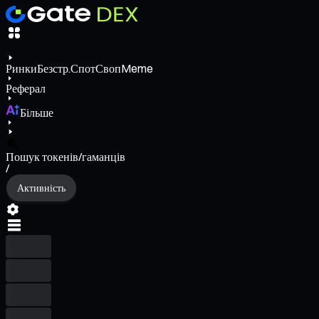
Ринки
Безстр.
Спот
Своп
Meme
Реферал
Більше
Пошук токенів/гаманців
/
Активність