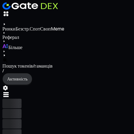
Ринки
Безстр.
Спот
Своп
Meme
Реферал
Більше
Пошук токенів/гаманців
/
Активність