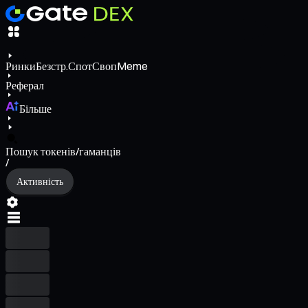
Ринки
Безстр.
Спот
Своп
Meme
Реферал
Більше
Пошук токенів/гаманців
/
Активність