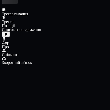
Трекер гаманця
Трекер
Позиції
Список спостереження
App
Про
Спільноти
Зворотний зв'язок