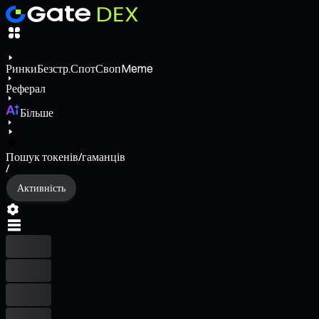
Ринки
Безстр.
Спот
Своп
Meme
Реферал
Більше
Пошук токенів/гаманців
/
Активність