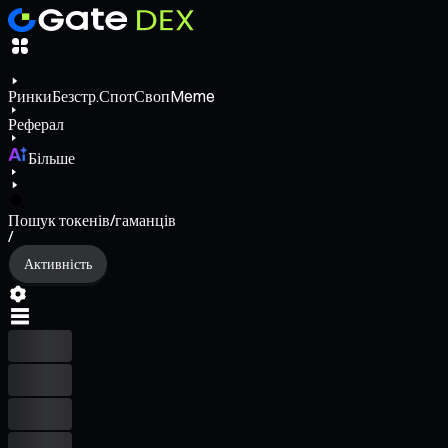
Ринки
Безстр.
Спот
Своп
Meme
Реферал
Більше
Пошук токенів/гаманців
/
Активність