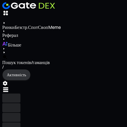
Ринки
Безстр.
Спот
Своп
Meme
Реферал
Більше
Пошук токенів/гаманців
/
Активність