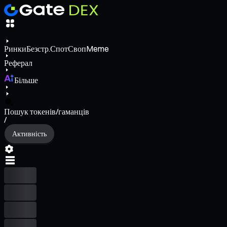
Ринки
Безстр.
Спот
Своп
Meme
Реферал
Більше
Пошук токенів/гаманців
/
Активність