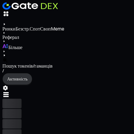
Ринки
Безстр.
Спот
Своп
Meme
Реферал
Більше
Пошук токенів/гаманців
/
Активність