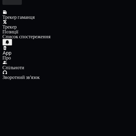
Трекер гаманця
Трекер
Позиції
Список спостереження
App
Про
Спільноти
Зворотний зв'язок