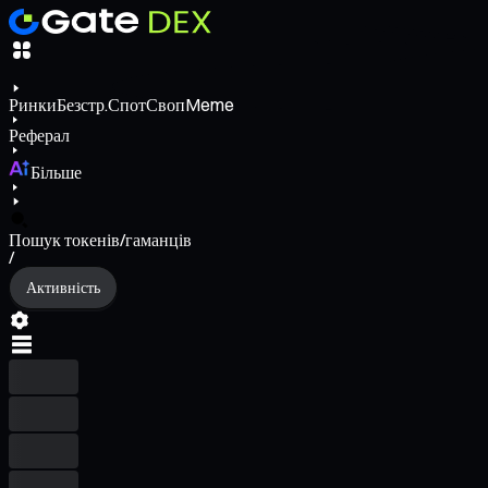
Ринки
Безстр.
Спот
Своп
Meme
Реферал
Більше
Пошук токенів/гаманців
/
Активність