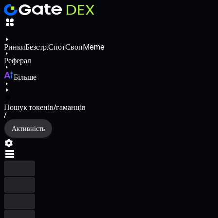
Ринки
Безстр.
Спот
Своп
Meme
Реферал
Більше
Пошук токенів/гаманців
/
Активність