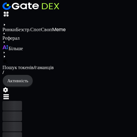
Ринки
Безстр.
Спот
Своп
Meme
Реферал
Більше
Пошук токенів/гаманців
/
Активність