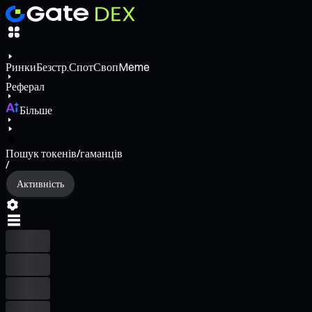
Ринки
Безстр.
Спот
Своп
Meme
Реферал
Більше
Пошук токенів/гаманців
/
Активність