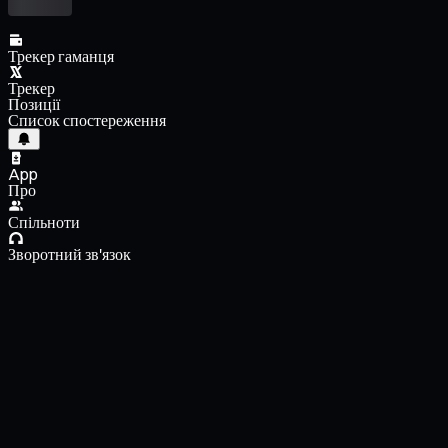
Трекер гаманця
Трекер
Позиції
Список спостереження
App
Про
Спільноти
Зворотний зв'язок