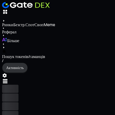
Ринки
Безстр.
Спот
Своп
Meme
Реферал
Більше
Пошук токенів/гаманців
/
Активність