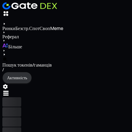
Ринки
Безстр.
Спот
Своп
Meme
Реферал
Більше
Пошук токенів/гаманців
/
Активність