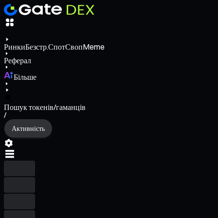
Ринки
Безстр.
Спот
Своп
Meme
Реферал
Більше
Пошук токенів/гаманців
/
Активність