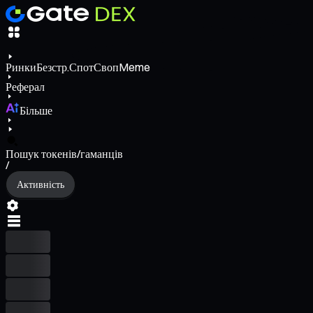
Ринки
Безстр.
Спот
Своп
Meme
Реферал
Більше
Пошук токенів/гаманців
/
Активність