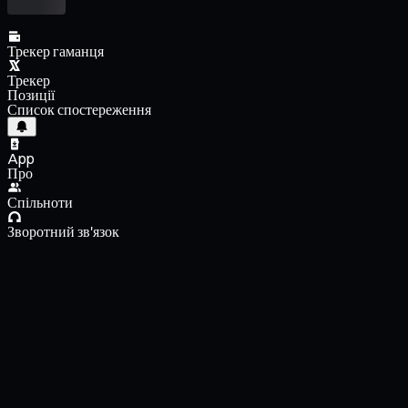
Трекер гаманця
Трекер
Позиції
Список спостереження
App
Про
Спільноти
Зворотний зв'язок