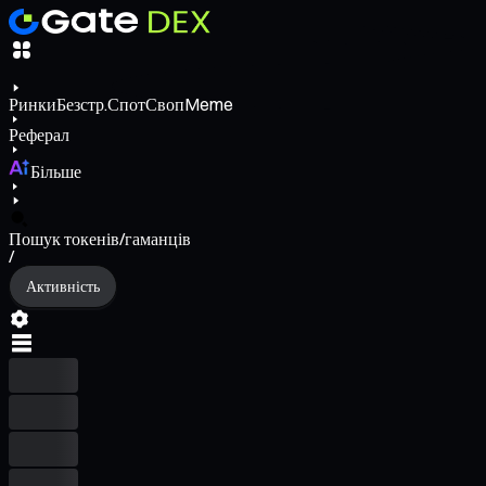
Ринки
Безстр.
Спот
Своп
Meme
Реферал
Більше
Пошук токенів/гаманців
/
Активність