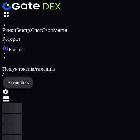
Ринки
Безстр.
Спот
Своп
Meme
Реферал
Більше
Пошук токенів/гаманців
/
Активність